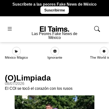
Suscríbete a las peores Fake News de México
Suscribirme
Las Peores Fake News de
México
💫
🤓
🌐
México Mágico
Ignorante
The World i
(O)Limpiada
08/07/2026
El COI se tocó el corazón con los rusos