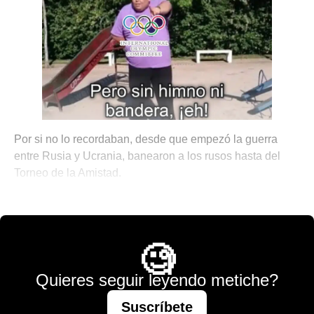
Por si no lo recordaban, desde que empezó la guerra
entre Rusia y Ucrania, banearon a los rusos hasta del
Torneo de la Amistad.
🎾 Porque No Todo es Pádel
🧐
Quieres seguir leyendo metiche?
Suscríbete