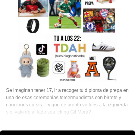
Se imaginan tener 17, ir a recoger tu diploma de prepa en
una de esas ceremonias tercermundistas con birrete y
canciones cursis… y que de pronto voltees a la izquierda
y el vato de al lado sea fcking Gil Mora?
🎾 Porque No Todo es Pádel