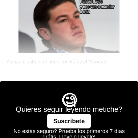
Ya nadie sabe qué pedo con Irán y el Mundial.
🎾 Porque No Todo es Pádel
🧐
Quieres seguir leyendo metiche?
Suscríbete
No estás seguro? Prueba los primeros 7 días
grátis. Llevele llevele!