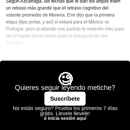
Según Azcárraga, las fechas que le dan los arquis traen
un retraso más grande que el retraso cognitivo del
votante promedio de Morena. Emi dijo que la primera
etapa (tipo pintar, y así) sí estará para el México vs
Portugal, pero acabando ese partido le meterán nitro para
ver si logran poner pasto para la inauguración del
Mundial.
🎾 Porque No Todo es Pádel
🧐
Quieres seguir leyendo metiche?
Suscríbete
No estás seguro? Prueba los primeros 7 días
grátis. Llevele llevele!
ó inicia sesión aquí