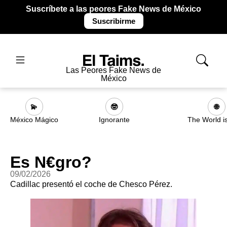
Suscríbete a las peores Fake News de México
Suscribirme
Las Peores Fake News de
México
💫
🤓
🌐
México Mágico
Ignorante
The World i
Es N€gro?
09/02/2026
Cadillac presentó el coche de Chesco Pérez.