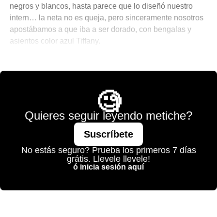
negros y blancos, hasta parece que lo diseñó nuestro
intern… la neta no es queja, pero sinceramente nosotros
apostábamos a que iba a ser dorado, con bengalas y
asientos color azul Tiffany.
🎾 Porque No Todo es Pádel
🧐
Quieres seguir leyendo metiche?
Suscríbete
No estás seguro? Prueba los primeros 7 días
grátis. Llevele llevele!
ó inicia sesión aquí