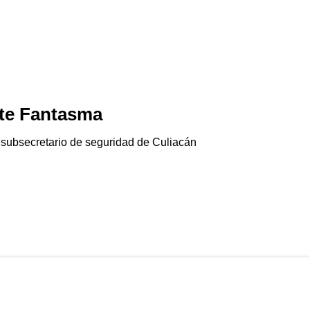
te Fantasma
Jala-pánico
06/08/2026
 subsecretario de seguridad de Culiacán
El chile jalapeño e
Gringolandia…