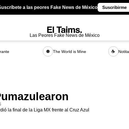
Suscríbete a las peores Fake News de México
Suscribirme
Las Peores Fake News de México
rante
The World is Mine
Notit
🌐
☕
Pumazulearon
6
ió la final de la Liga MX frente al Cruz Azul