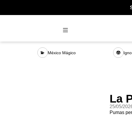
México Mágico
Igno
💫
🤓
La 
25/05/202
Pumas perd