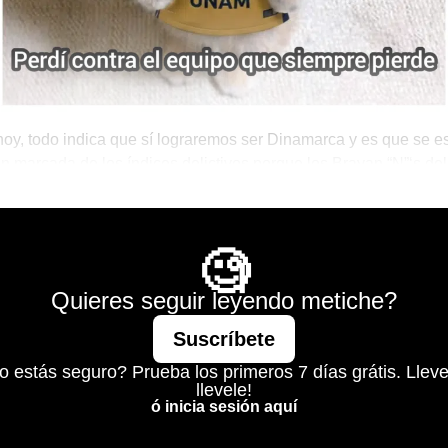
oy, todo indica que sí lograremos ser Dinamarca y es que se e
n marcada de los índices delictivos porque los Brayan “N”‘s del
al Ame) estarán o mega crudos o mega deprimidos.
No Todo es Pádel
🧐
Quieres seguir leyendo metiche?
Suscríbete
o estás seguro? Prueba los primeros 7 días grátis. Lleve
llevele!
ó inicia sesión aquí