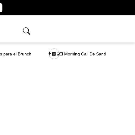
as para el Brunch
El Morning Call De Santi
👨🏻‍💻