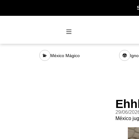
México Mágico
Igno
💫
🤓
Ehh
29/06/202
México jug