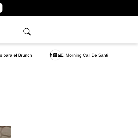
as para el Brunch
El Morning Call De Santi
👨🏻‍💻