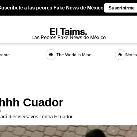
Suscríbete a las peores Fake News de México
Suscribirme
Las Peores Fake News de México
rante
The World is Mine
Notit
🌐
☕
hhh Cuador
6
ará dieciseisavos contra Ecuador