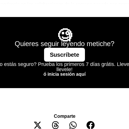
pendencia en las celebraciones de la semana pasada nos preo
 el partidito que nos tocó en dieciseisavos.
No Todo es Pádel
🧐
Quieres seguir leyendo metiche?
Suscríbete
o estás seguro? Prueba los primeros 7 días grátis. Lleve
llevele!
ó inicia sesión aquí
Comparte