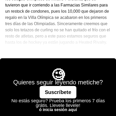
tuvieron que ir corriendo a las Farmacias Similares para
un restock de condones, pues los 10,000 que dejaron de
regalo en la Villa Olímpica se acabaron en los primeros
tres días de las Olimpiadas. Sinceramente creemos que
solo los tetazos de curling no se han quitado el frío con el
resto de atletas, pero a este paso estamos seguros que
hasta los de hockey ya están jugando a Heated Rivalry.
🎾 Porque No Todo es Pádel
🧐
Quieres seguir leyendo metiche?
Suscríbete
No estás seguro? Prueba los primeros 7 días
grátis. Llevele llevele!
ó inicia sesión aquí