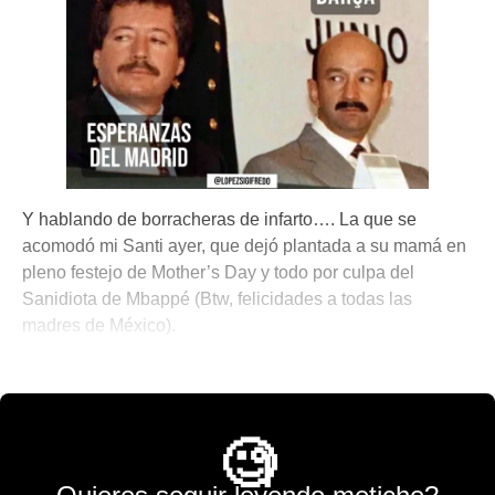
Y hablando de borracheras de infarto…. La que se
acomodó mi Santi ayer, que dejó plantada a su mamá en
pleno festejo de Mother’s Day y todo por culpa del
Sanidiota de Mbappé (Btw, felicidades a todas las
madres de México).
🎾 Porque No Todo es Pádel
🧐