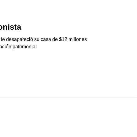
ionista
Jalisco Inte
Club
 le desapareció su casa de $12 millones
06/08/2026
ación patrimonial
Agarraron a una cél
Generation Club en 