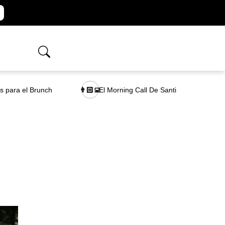
as para el Brunch
El Morning Call De Santi
👨🏻‍💻