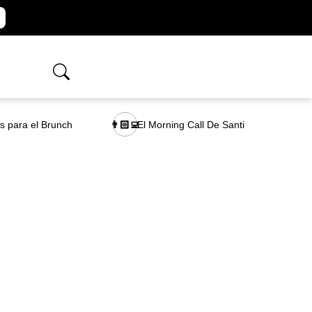
as para el Brunch
El Morning Call De Santi
👨🏻‍💻