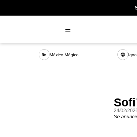
México Mágico
Igno
💫
🤓
Sofi
24/02/202
Se anunció