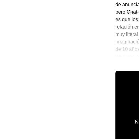
de anuncia
pero
Chat
es que los
relación e
muy litera
imaginació
de 10 años
Williams. 
la que se 
☕ Notitas 
N