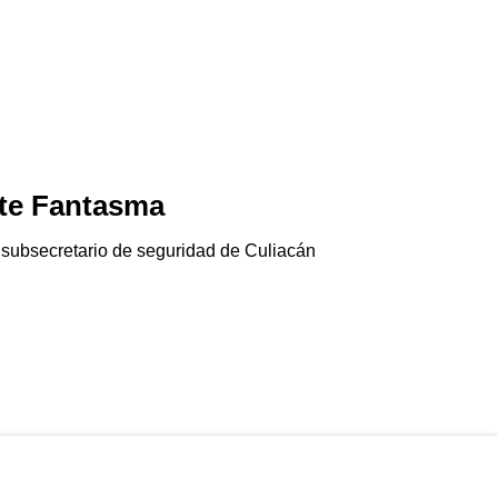
te Fantasma
Jala-pánico
06/08/2026
 subsecretario de seguridad de Culiacán
El chile jalapeño e
Gringolandia…