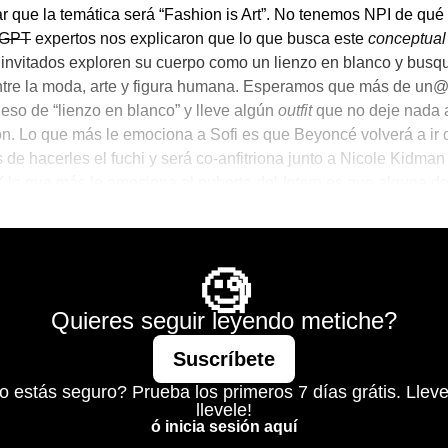
r que la temática será “Fashion is Art”. No tenemos NPI de qué
 GPT
expertos nos explicaron que lo que busca este
conceptual
 invitados exploren su cuerpo como un lienzo en blanco y busq
ntre la moda, arte y figura humana. Esperamos que más de un
l eso de “lienzo en blanco” y lleve algún
outfit
que no deje nada a
n. Lo que más le emociona a Sofi es que Beyoncé volverá a ir
 de hacerles el fuchi y será co-anfitriona junto a Nicole Kidma
Y lo que más le emociona al puberto del
Intern
es que alguna de
tome muy literal lo del “lienzo en blanco” y…
para el Brunch
🧐
Quieres seguir leyendo metiche?
Suscríbete
o estás seguro? Prueba los primeros 7 días grátis. Lleve
llevele!
ó inicia sesión aquí