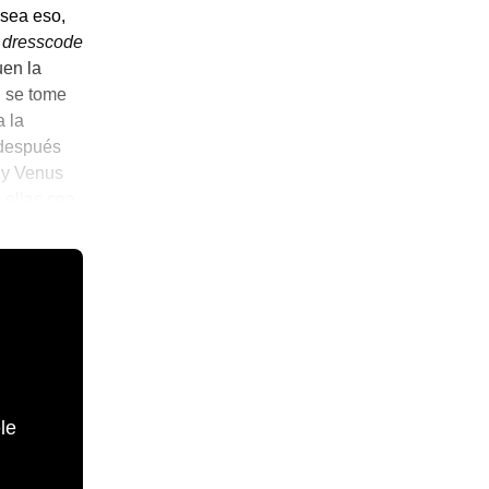
 sea eso,
 dresscode
uen la
@ se tome
 la
 después
n y Venus
 ellas sea
le