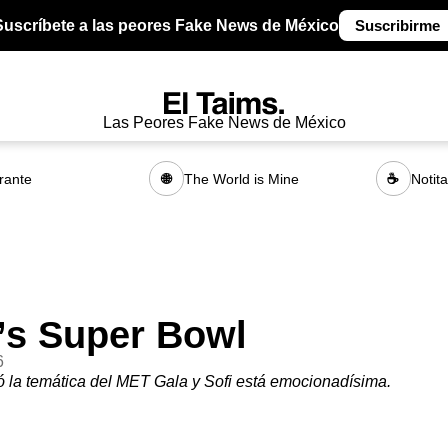
Suscríbete a las peores Fake News de México
Suscribirme
Las Peores Fake News de México
rante
The World is Mine
Notit
🌐
☕
’s Super Bowl
6
 la temática del MET Gala y Sofi está emocionadísima.