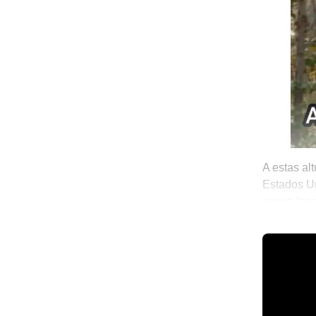
A estas al
Estados Un
nueva “can
es de nad
☕ Notitas 