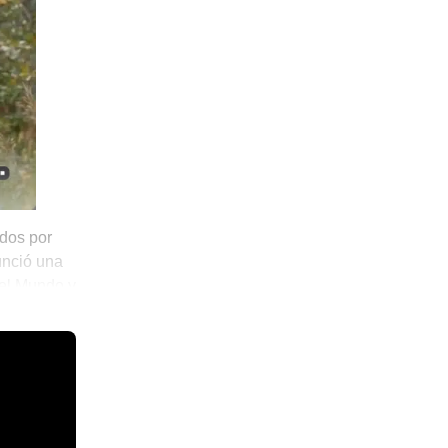
ados por
unció una
del Mundo y