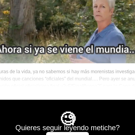
turas de la vida, ya no sabemos si hay más morenistas investig
idos que canciones “oficiales” del mundial…. Pero ayer se an
ción oficial oficialísima final v2vFfFinalBuena2” para la Copa 
a más y nada menos que… Shakira (sí… otra vez).
para el Brunch
🧐
Quieres seguir leyendo metiche?