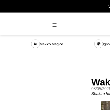
México Mágico
Igno
💫
🤓
Wak
08/05/202
Shakira ha