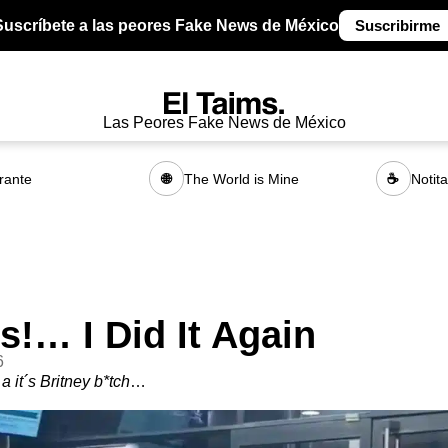
Suscríbete a las peores Fake News de México
Suscribirme
Las Peores Fake News de México
rante
The World is Mine
Notit
🌐
☕
!… I Did It Again
6
a it´s Britney b*tch
…