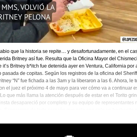
abio que la historia se repite… y desafortunadamente, en el ca
erida Britney así fue. Resulta que la Oficina Mayor del Chismec
 it’s Britney b*itch fue detenida ayer en Ventura, California por
pasada de copitas. Según los registros de la oficina del Sheriff
itney “N” fue fichada a las 3am y la liberaron a las 6. Ahora, le t
on el juez el próximo 4 de mayo para ver cómo va a continuar e
Lo que más llama la atención después de estar en el Torito grin
insta desapareció por completo y su equipo de representantes 
io. Esperamos de todo corazón que este sea solo un bachecito e
a nuestra querida Britney y que neta neta, no la volvamos a v
para el Brunch