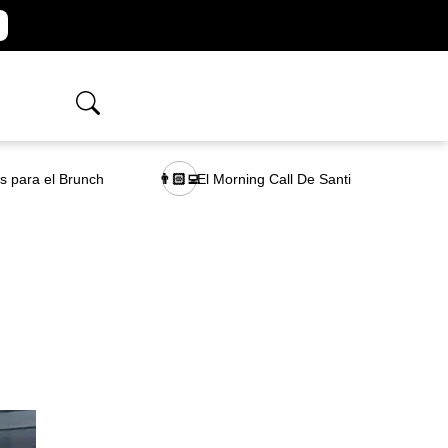
as para el Brunch
El Morning Call De Santi
👨🏻‍💻