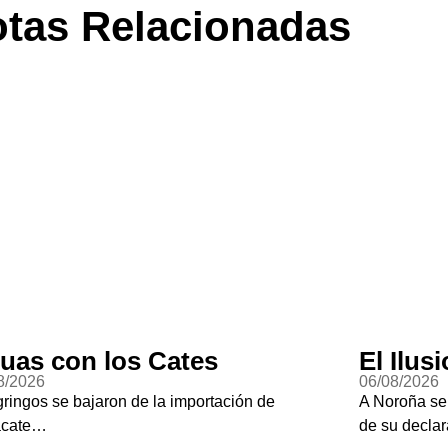
tas Relacionadas
on los Cates
El Ilusionist
06/08/2026
e bajaron de la importación de
A Noroña se le desap
de su declaración pa