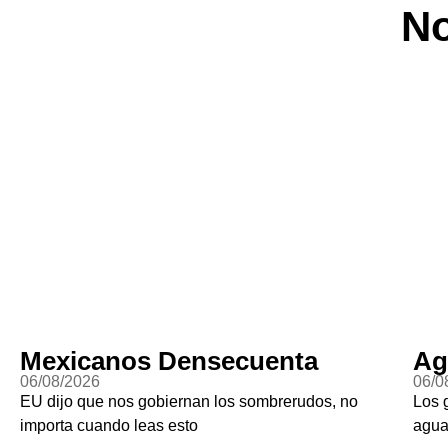
No
xicanos Densecuenta
Aguas c
8/2026
06/08/2026
jo que nos gobiernan los sombrerudos, no
Los gringos s
ta cuando leas esto
aguacate…