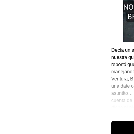
Decía un s
nuestra qu
reportó que
manejando 
Ventura, Br
una date c
asuntito… 
cuenta de 
dicho ni p
camino par
☕ Notitas 