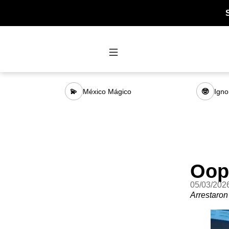
México Mágico
Igno
💫
🤓
Oops
05/03/202
Arrestaron 