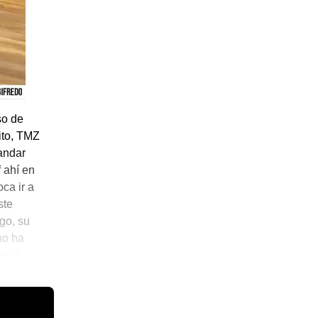
so de
ito, TMZ
 andar
 ahí en
oca ir a
ste
go, su
no ha
n el
er pelona…