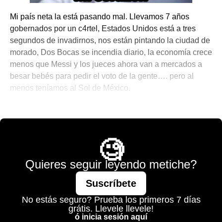
Mi país neta la está pasando mal. Llevamos 7 años
gobernados por un c4rtel, Estados Unidos está a tres
segundos de invadirnos, nos están pintando la ciudad de
morado, Dos Bocas se incendia diario, la economía crece
menos que Messi y los jueces ahora van a mercados a
besar bebés para pedir el voto de la gente…. pero al
menos teníamos al Sol de México.
☕ Notitas para el Brunch
🧐
Quieres seguir leyendo metiche?
Suscríbete
No estás seguro? Prueba los primeros 7 días
grátis. Llevele llevele!
ó inicia sesión aquí