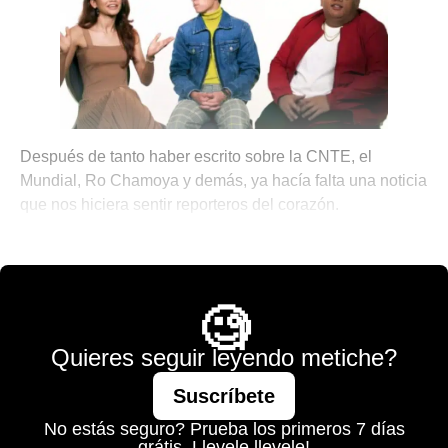
Después de tanto haber escrito sobre la CNTE, el
Mundial, Ro Chamoya y demás, ya hacía falta una noticia
que nos hiciera sentir reporteros del corazón.
☕ Notitas para el Brunch
🧐
Quieres seguir leyendo metiche?
Suscríbete
No estás seguro? Prueba los primeros 7 días
grátis. Llevele llevele!