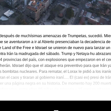
 después de muchísimas amenazas de Trumpetas, sucedió. Mien
e se aventuraron a ir al Abierto presenciaban la decadencia d
he Land of the Free e Idsrael se unieron de nuevo para lanzar u
tra Irán la madrugada del sábado. Trump y Netaya-hu abrazar
24 provincias del país, con explosiones que empezaron en el ce
herán. Idsrael dijo que el ataque era preventivo para que Irán y
s bombitas nucleares. Para rematar, el Lorax le pidió a los iran
n el caos y tiraran al gobierno iraní…. El (casi ex) presi de Irá
ser una página negra en su historia. De momento hay 200 muert
nfirmados, entre ellas 85 niñas de primaria y 15 iranian citizens
ugando basquet.
 del Acopalipsis
,
🌐 The World is Mine