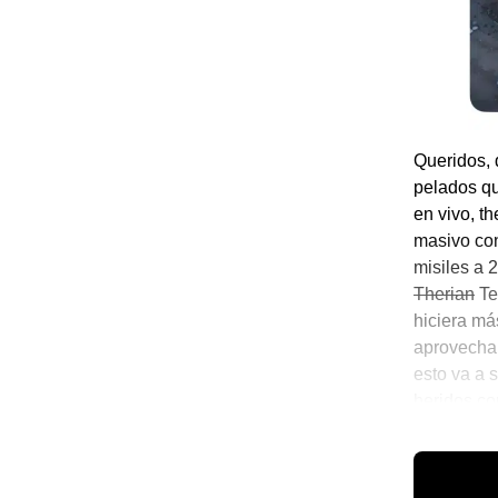
Queridos,
pelados qu
en vivo, t
masivo con
misiles a 
Therian
Te
hiciera má
aprovechara
esto va a 
heridos co
andaban j
☄️ Noticias