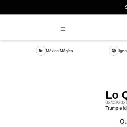
México Mágico
Igno
💫
🤓
Lo 
02/03/202
Trump e Id