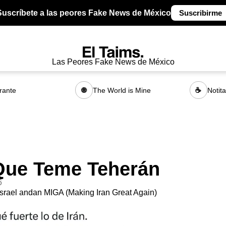
Suscríbete a las peores Fake News de México
Suscribirme
Las Peores Fake News de México
rante
The World is Mine
Notit
🌐
☕
Que Teme Teherán
6
srael andan MIGA (Making Iran Great Again)