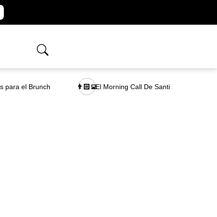
as para el Brunch
El Morning Call De Santi
👨🏻‍💻