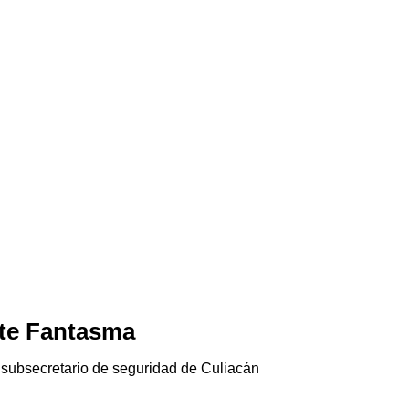
te Fantasma
Jala-pánico
06/08/2026
 subsecretario de seguridad de Culiacán
El chile jalapeño e
Gringolandia…