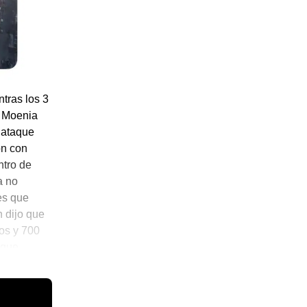
tras los 3
e Moenia
n ataque
on con
ntro de
a no
íes que
n dijo que
os y 700
 que