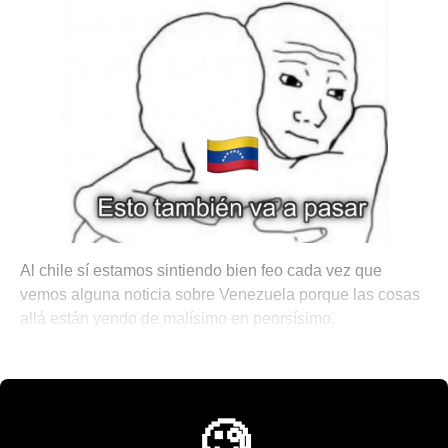
Al chile sí estamos sintiendo bien feo cada vez que
vemos alguna noticia sobre Venezuela porque las cosas
allá están yendo de malísimo en peorsísimo.
☄️ Noticias del Acopalipsis
🧐