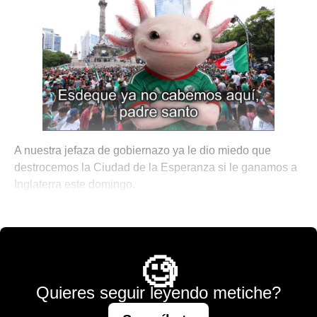
A nuestra jefaza de gobiernazo ya le dio miedo que
destrocemos la Ciudad de la Esperanza si le ganamos a
Inglaterra este domingo.
💫 México Mágico
🧐
Quieres seguir leyendo metiche?