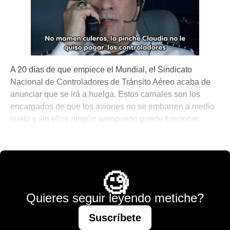
A 20 días de que empiece el Mundial, el Sindicato
Nacional de Controladores de Tránsito Aéreo acaba de
anunciar que se irá a huelga. Estos carnales son los
encargados de que los aviones no se embarren a medio
vuelo y sin ellos ningún aeropuerto puede funcionar.
💫 México Mágico
🧐
Quieres seguir leyendo metiche?
Suscríbete