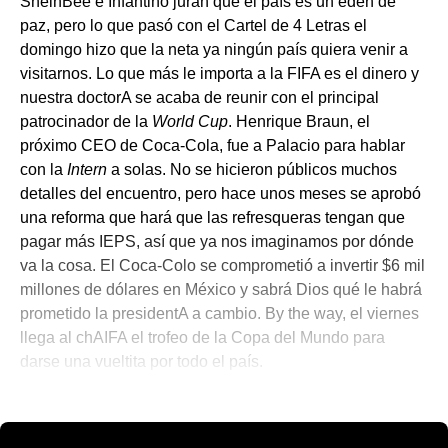
SheinBee e Infantino juran que el país es un edén de
paz, pero lo que pasó con el Cartel de 4 Letras el
domingo hizo que la neta ya ningún país quiera venir a
visitarnos. Lo que más le importa a la FIFA es el dinero y
nuestra doctorA se acaba de reunir con el principal
patrocinador de la
World Cup
. Henrique Braun, el
próximo CEO de Coca-Cola, fue a Palacio para hablar
con la
Intern
a solas. No se hicieron públicos muchos
detalles del encuentro, pero hace unos meses se aprobó
una reforma que hará que las refresqueras tengan que
pagar más IEPS, así que ya nos imaginamos por dónde
va la cosa. El Coca-Colo se comprometió a invertir $6 mil
millones de dólares en México y sabrá Dios qué le habrá
prometido la presidentA a cambio. By the way, el viernes
llega al chAIFA el trofeo de la Copa del Mundo para
darse una vueltita por todo el país.
💫 México Mágico