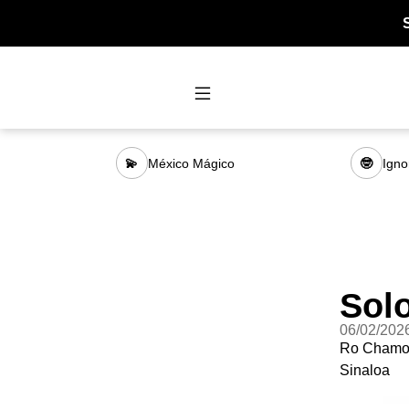
México Mágico
Igno
💫
🤓
Sol
06/02/202
Ro Chamoya
Sinaloa