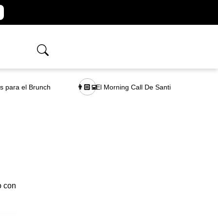
as para el Brunch
El Morning Call De Santi
👨🏻‍💻
o con