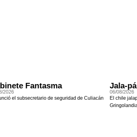
binete Fantasma
Jala-p
8/2026
06/08/2026
nció el subsecretario de seguridad de Culiacán
El chile jal
Gringoland