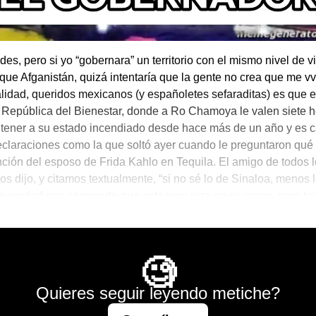
des, pero si yo “gobernara” un territorio con el mismo nivel de v
 que Afganistán, quizá intentaría que la gente no crea que me vv 
alidad, queridos mexicanos (y españoletes sefaraditas) es que e
 República del Bienestar, donde a Ro Chamoya le valen siete 
tener a su estado incendiado desde hace más de un año y es 
claraciones como la que soltó ayer cuando le preguntaron qué
nción del esposo de Frida Kahlo en Tequila. El amigo de todos 
s dijo, y citamos textualmente, “si no sé lo de Sinaloa, menos 
De verdad nos sorprende que este wey siga en su cargo, pero to
a villa del Señor (Obrador).
Mágico
🧐
Quieres seguir leyendo metiche?