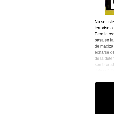
No sé uste
terrorismo
Pero la re
pasa en la
de maciza 
echarse de
de la dete
sombrerudo
Jalisco”. 
puede en l
💫 México 