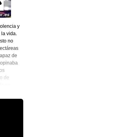
iolencia y
la vida.
sto no
hectáreas
capaz de
 opinaba
los
lo de
do se