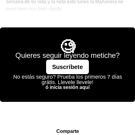
semana de su vida y la neta este lunes la Mañanera se
puso bien rara bien rápido.
💫 México Mágico
🧐
Quieres seguir leyendo metiche?
Suscríbete
No estás seguro? Prueba los primeros 7 días
grátis. Llevele llevele!
ó inicia sesión aquí
Comparte