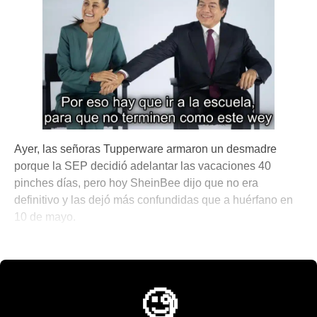
Ayer, las señoras Tupperware armaron un desmadre
porque la SEP decidió adelantar las vacaciones 40
pinches días, pero hoy SheinBee dijo que no era
definitivo y las dejó más confundidas que a huérfano en
10 de mayo.
💫 México Mágico
🧐