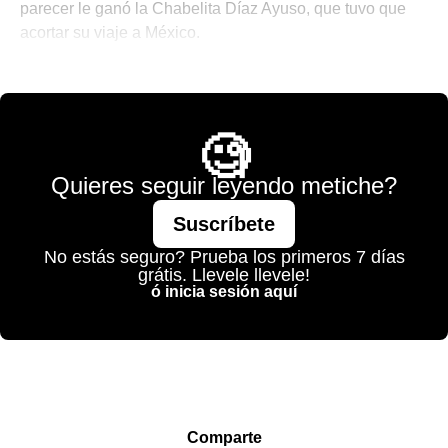
parecer le ganó la Chabelita Díaz Ayuso, que tuvo que
acortar su viaje a México.
💫 México Mágico
🧐
Quieres seguir leyendo metiche?
Suscríbete
No estás seguro? Prueba los primeros 7 días
grátis. Llevele llevele!
ó inicia sesión aquí
Comparte