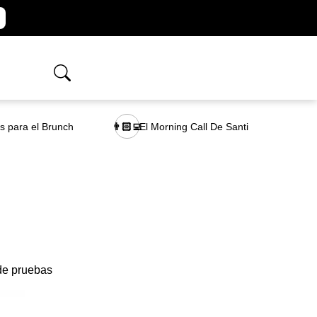
as para el Brunch
El Morning Call De Santi
👨🏻‍💻
 de pruebas