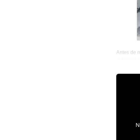
Antes de m
cobarde” d
The Sinalo
💫 México 
N