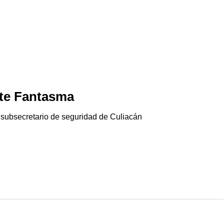
te Fantasma
Jala-pánico
06/08/2026
 subsecretario de seguridad de Culiacán
El chile jalapeño e
Gringolandia…