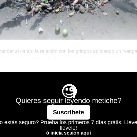
andar al carajo la relación con los gringos aplicando un “venga
esde el Monumento a la Revolución; lo único que decía la Doct
a’s Ten era “pruebaspruebaspruebas”.
Mágico
🧐
Quieres seguir leyendo metiche?
Suscríbete
o estás seguro? Prueba los primeros 7 días grátis. Lleve
llevele!
ó inicia sesión aquí