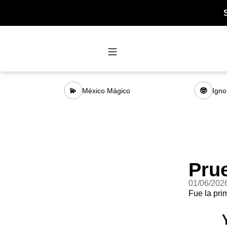
México Mágico
Igno
💫
🤓
Pru
01/06/202
Fue la pri