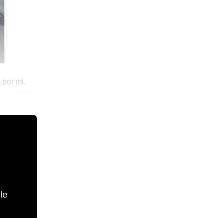
 por mi,
ora sobre
le