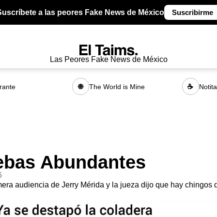
Suscríbete a las peores Fake News de México
Suscribirme
Las Peores Fake News de México
rante
The World is Mine
Notit
🌐
☕
ebas Abundantes
6
mera audiencia de Jerry Mérida y la jueza dijo que hay chingos