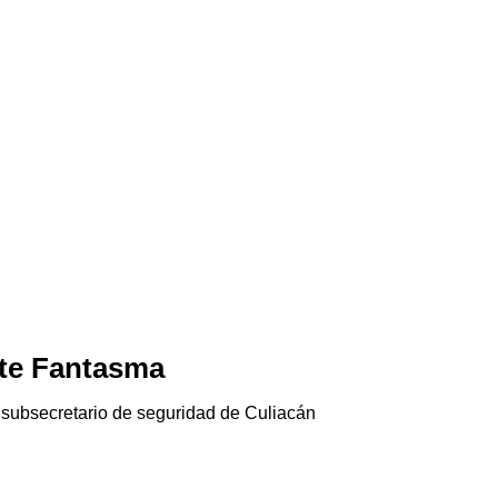
te Fantasma
Jala-pánico
06/08/2026
 subsecretario de seguridad de Culiacán
El chile jalapeño e
Gringolandia…