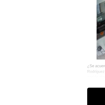
¿Se acuerd
Rodríguez 
pasión sie
seguir sus
💫 México 