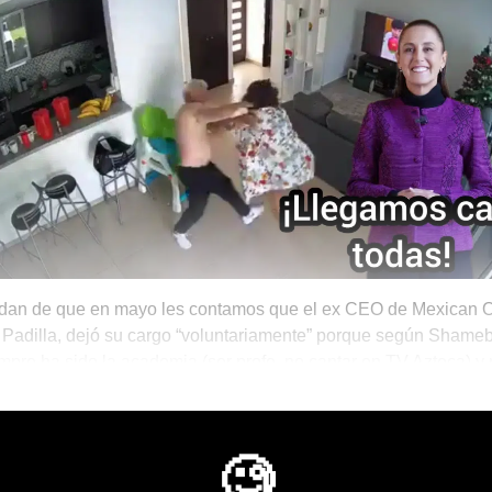
an de que en mayo les contamos que el ex CEO de Mexican Oil
Padilla, dejó su cargo “voluntariamente” porque según Shame
mpre ha sido la academia (ser profe, no cantar en TV Azteca) y p
 sueños en vez de ser CEO y ganar una pastota?
Mágico
🧐