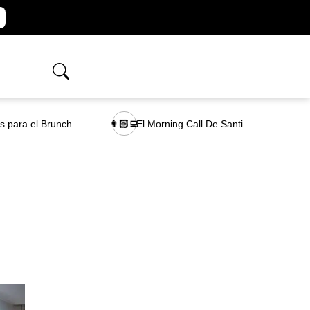
as para el Brunch
El Morning Call De Santi
👨🏻‍💻