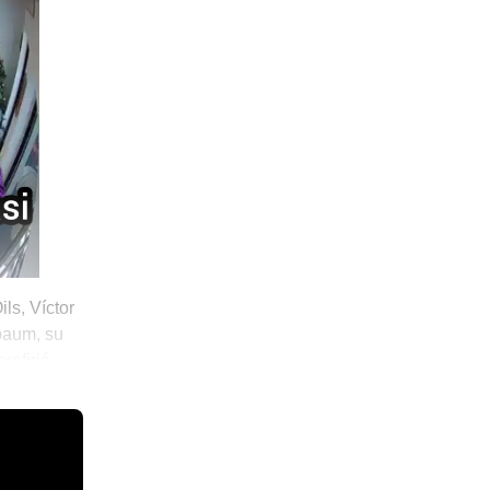
s, Víctor
baum, su
refirió