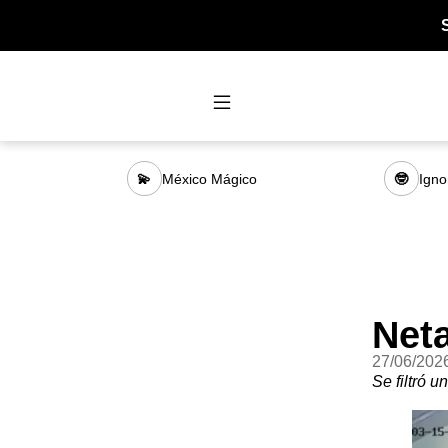
México Mágico
Igno
💫
🤓
Net
27/06/202
Se filtró 