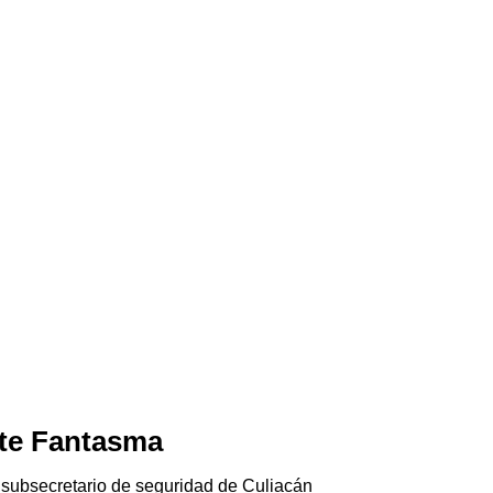
te Fantasma
Jala-pánico
06/08/2026
 subsecretario de seguridad de Culiacán
El chile jalapeño e