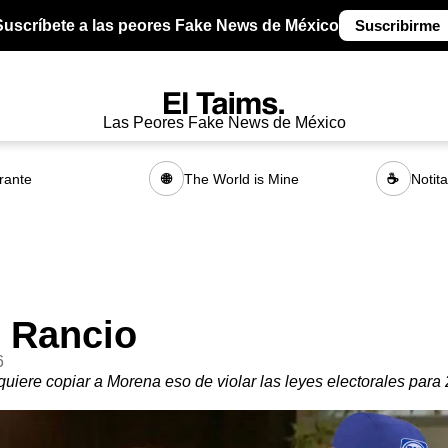
Suscríbete a las peores Fake News de México
Suscribirme
Las Peores Fake News de México
rante
The World is Mine
Notit
🌐
☕
 Rancio
6
quiere copiar a Morena eso de violar las leyes electorales para