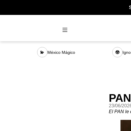
México Mágico
Igno
💫
🤓
PAN
23/06/202
El PAN le 