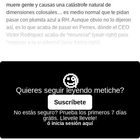
muere gente y causas una catástrofe natural de
dimensiones colosales… es medio normal que te pidan
pasar con plumita azul a RH. Aunque obvio no lo dijeron
así, es lo que acaba de pasar en Pemex, dónde el CEO
Victor Rodriguez acaba de “renunciar” (yeah right) para
“regresar a la academia” (year fcking right).
👨🏻‍💻 El Morning Call De Santi
,
💫 México Mágico
🧐
Quieres seguir leyendo metiche?
Suscríbete
No estás seguro? Prueba los primeros 7 días
grátis. Llevele llevele!
ó inicia sesión aquí