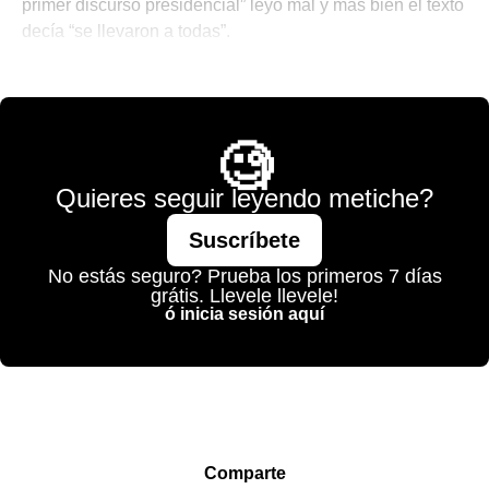
primer discurso presidencial” leyó mal y más bien el texto
decía “se llevaron a todas”.
💫 México Mágico
🧐
Quieres seguir leyendo metiche?
Suscríbete
No estás seguro? Prueba los primeros 7 días
grátis. Llevele llevele!
ó inicia sesión aquí
Comparte