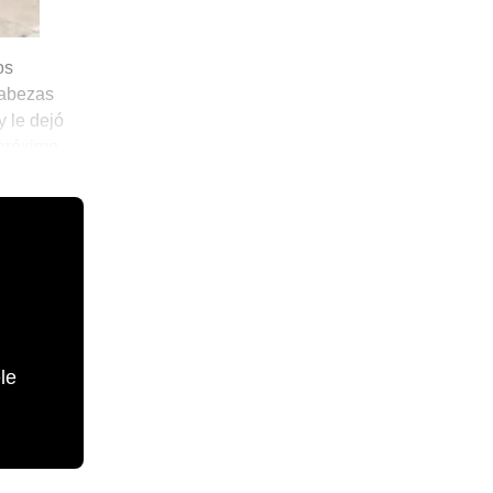
os
cabezas
y le dejó
 próximo
le