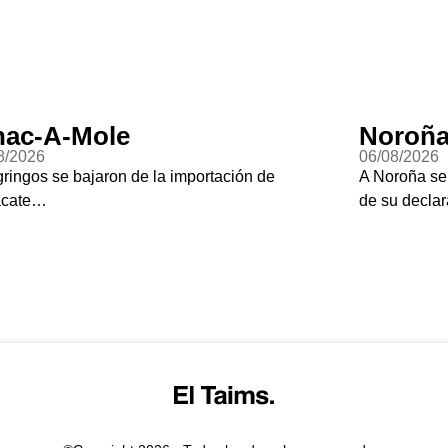
ac-A-Mole
Noroña
8/2026
06/08/2026
gringos se bajaron de la importación de
A Noroña se
acate…
de su declar