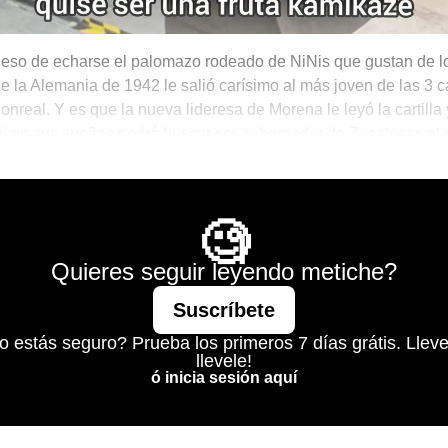
 eso de echarse el palomazo rodeado de NiNis que gustan de l
e la Alemania de 1942 le salió carísimo al más joven de las 3 
nreal. Y es que la nueva lideresa de Morena le leyó la cartilla 
ni en sus sueños podrá buscar ser gobernador de Zacatecas el
Mágico
🧐
Quieres seguir leyendo metiche?
Suscríbete
o estás seguro? Prueba los primeros 7 días grátis. Lleve
llevele!
ó inicia sesión aquí