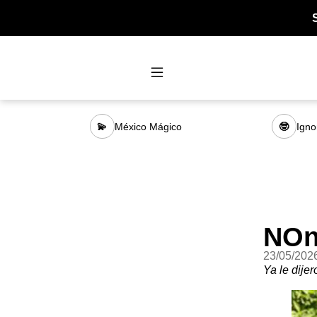
México Mágico
Igno
💫
🤓
NOn
23/05/202
Ya le dije