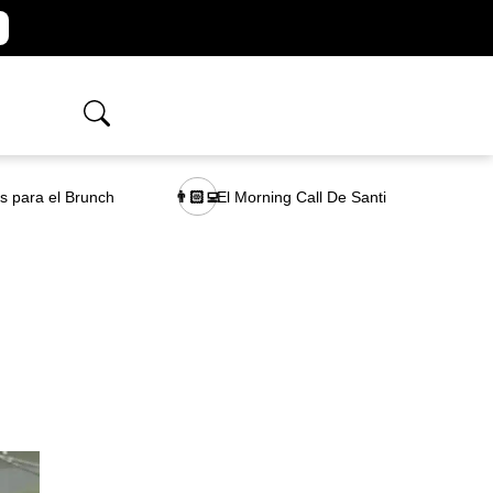
as para el Brunch
El Morning Call De Santi
👨🏻‍💻