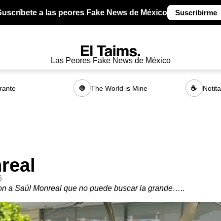
Suscríbete a las peores Fake News de México
Suscribirme
Las Peores Fake News de México
rante
The World is Mine
Notit
🌐
☕
real
6
ron a Saúl Monreal que no puede buscar la grande…..