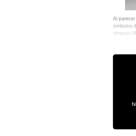
Al parecer
símbolos d
olmecas Mo
claro que 
año.
💫 México 
N