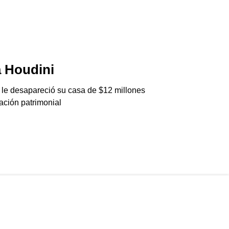
 Houdini
ThéJNG
06/08/2026
 le desapareció su casa de $12 millones
Agarraron a una cél
ación patrimonial
Generation Club en 