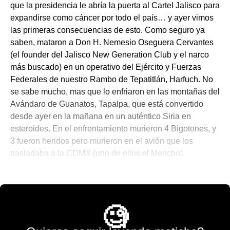
que la presidencia le abría la puerta al Cartel Jalisco para
expandirse como cáncer por todo el país… y ayer vimos
las primeras consecuencias de esto. Como seguro ya
saben, mataron a Don H. Nemesio Oseguera Cervantes
(el founder del Jalisco New Generation Club y el narco
más buscado) en un operativo del Ejército y Fuerzas
Federales de nuestro Rambo de Tepatitlán, Harfuch. No
se sabe mucho, mas que lo enfriaron en las montañas del
Avándaro de Guanatos, Tapalpa, que está convertido
desde ayer en la mañana en un auténtico Siria en
esteroides. En el enfrentamiento murieron 4 Bigotones, y
3 fueron heridos pero murieron en el avión que los
trasladaba a la CDMX (uno de ellos el Mencho).
💫 México Mágico
🧐