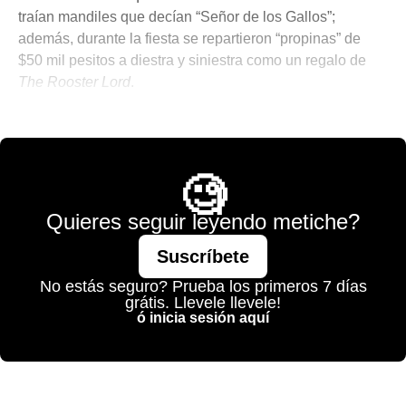
traían mandiles que decían “Señor de los Gallos”;
además, durante la fiesta se repartieron “propinas” de
$50 mil pesitos a diestra y siniestra como un regalo de
The Rooster Lord
.
💫 México Mágico
🧐
Quieres seguir leyendo metiche?
Suscríbete
No estás seguro? Prueba los primeros 7 días
grátis. Llevele llevele!
ó inicia sesión aquí