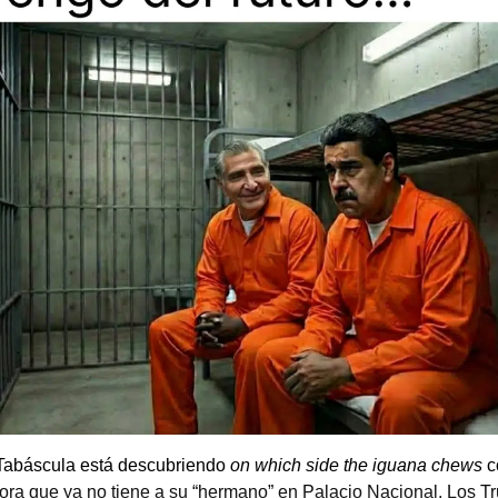
Tabáscula está descubriendo
on which side the iguana chews
c
ora que ya no tiene a su “hermano”
en Palacio Nacional. Los 