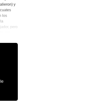
alieron) y
 cuates
n los
la
ador, pero
on ser
orre malo.
le