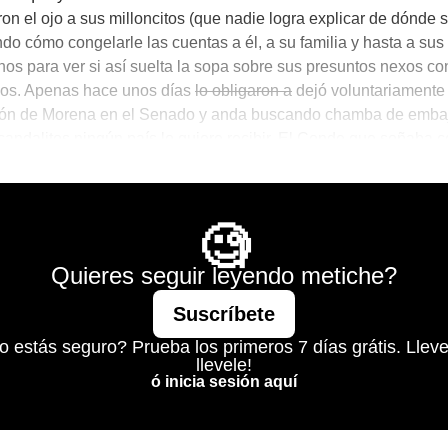
ron el ojo a sus milloncitos (que nadie logra explicar de dónde s
do cómo congelarle las cuentas a él, a su familia y hasta a sus
os para ver si así suelta la sopa sobre sus presuntos nexos co
os. Apenas hace unos días
lo obligaron a
dejó voluntariamente 
ión de Morena en el Senado y anda buscando chamba de embaj
candalitos ningún país lo quiere recibir. El Conde que soñaba c
 ahora sueña con no acabar compartiendo celda con Javier Alat
Mágico
🧐
Quieres seguir leyendo metiche?
Suscríbete
o estás seguro? Prueba los primeros 7 días grátis. Lleve
llevele!
ó inicia sesión aquí