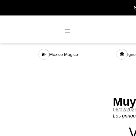
México Mágico
Igno
💫
🤓
Muy
06/02/202
Los gringo