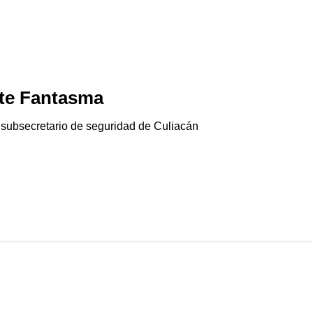
te Fantasma
Jala-pánico
06/08/2026
 subsecretario de seguridad de Culiacán
El chile jalapeño e
Gringolandia…