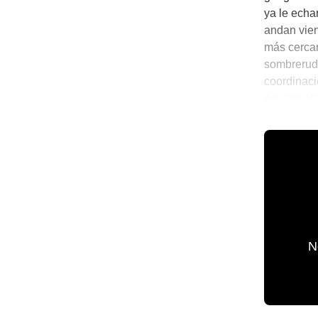
ya le echa
andan vien
más cercan
sombrerud
coordinac
por sus es
presidente
💫 México 
N