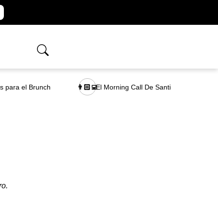
as para el Brunch
El Morning Call De Santi
👨🏻‍💻
ro.