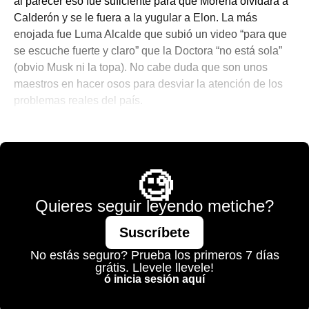
al parecer eso fue suficiente para que Morena olvidara a
Calderón y se le fuera a la yugular a Elon. La más
enojada fue Luma Alcalde que subió un video “para que
se escuche fuerte y claro” que la Doctora “no está sola”
(obvio Musk ni la topa). No cabe duda que son unos
maestros en hacer osos para desviar la atención de los
problemas reales del país.
💫 México Mágico
🧐
Quieres seguir leyendo metiche?
Suscríbete
No estás seguro? Prueba los primeros 7 días
grátis. Llevele llevele!
ó inicia sesión aquí