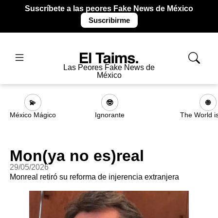
Suscríbete a las peores Fake News de México
Suscribirme
Las Peores Fake News de
México
💫
🤓
🌐
México Mágico
Ignorante
The World i
Mon(ya no es)real
29/05/2026
Monreal retiró su reforma de injerencia extranjera