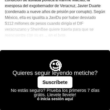
exesposa del exgobernador de Veracruz, Javier Duarte
(condenado a nueve años de prisión por corrupto). Según
México, ella es igualita a JaviDu por haber desviado
$112 millones de pesos cuando dirigía el DIF
veracruzano y SheinBee quiere traerla para que se
reencuentre con su ex… en el bote.
💫 México Mágico
🧐
Quieres seguir leyendo metiche?
Suscríbete
No estás seguro? Prueba los primeros 7 días
grátis. Llevele llevele!
ó inicia sesión aquí