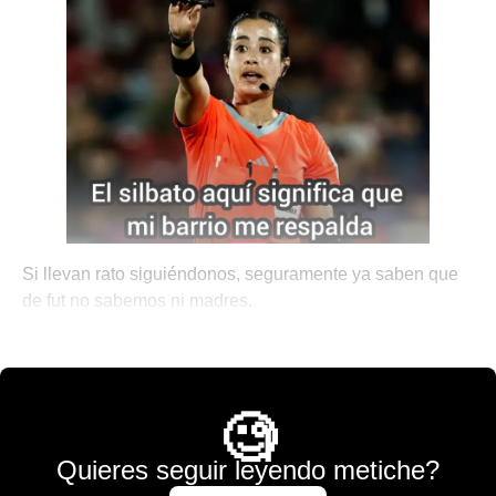
Si llevan rato siguiéndonos, seguramente ya saben que
de fut no sabemos ni madres.
💫 México Mágico
🧐
Quieres seguir leyendo metiche?