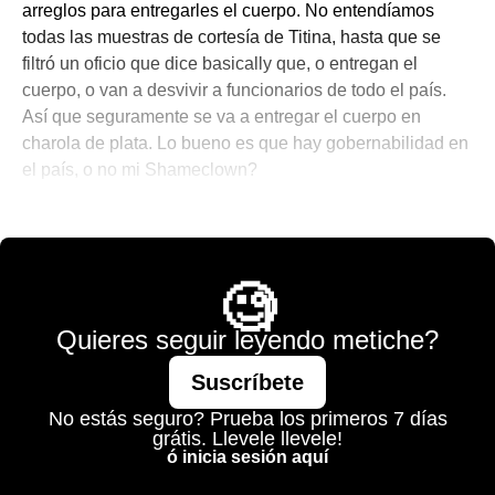
arreglos para entregarles el cuerpo. No entendíamos
todas las muestras de cortesía de Titina, hasta que se
filtró un oficio que dice basically que, o entregan el
cuerpo, o van a desvivir a funcionarios de todo el país.
Así que seguramente se va a entregar el cuerpo en
charola de plata. Lo bueno es que hay gobernabilidad en
el país, o no mi Shameclown?
💫 México Mágico
🧐
Quieres seguir leyendo metiche?
Suscríbete
No estás seguro? Prueba los primeros 7 días
grátis. Llevele llevele!
ó inicia sesión aquí