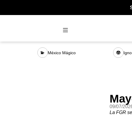
México Mágico
Igno
💫
🤓
May
09/07/202
La FGR se 