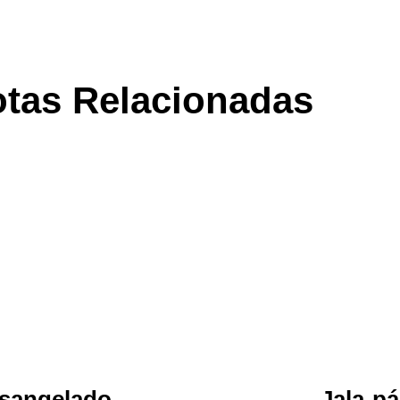
tas Relacionadas
sangelado
Jala-p