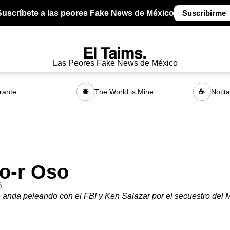
Suscríbete a las peores Fake News de México
Suscribirme
Las Peores Fake News de México
rante
The World is Mine
Notit
🌐
☕
o-r Oso
6
anda peleando con el FBI y Ken Salazar por el secuestro del