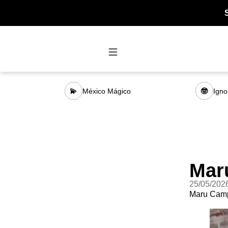
México Mágico
Igno
💫
🤓
Mar
25/05/202
Maru Campo