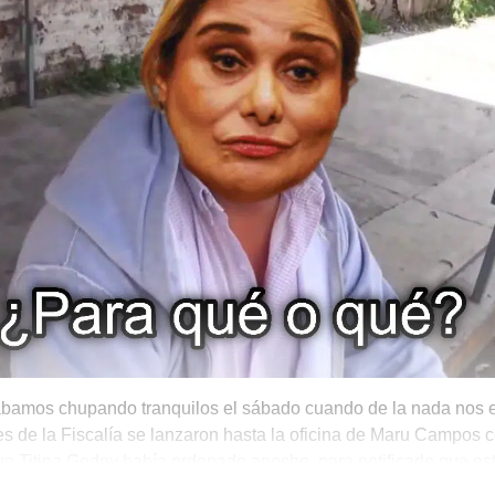
ábamos chupando tranquilos el sábado cuando de la nada nos 
s de la Fiscalía se lanzaron hasta la oficina de Maru Campos c
e Titina Godoy había ordenado anoche, para notificarle que es
er ante la FGR el miércoles.