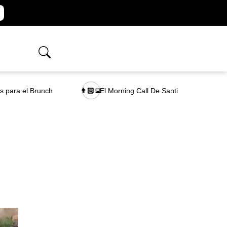
as para el Brunch
El Morning Call De Santi
👨🏻‍💻