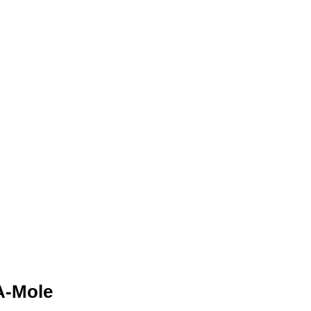
A-Mole
La De Siem
05/08/2026