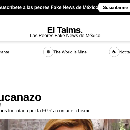
Suscríbete a las peores Fake News de México
Suscribirme
Las Peores Fake News de México
rante
The World is Mine
Notit
🌐
☕
ucanazo
6
s fue citada por la FGR a contar el chisme