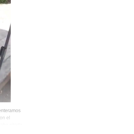
enteramos
on el
taba citada