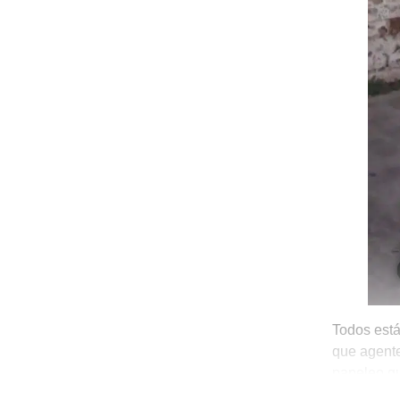
Todos est
que agente
papeleo qu
a comparec