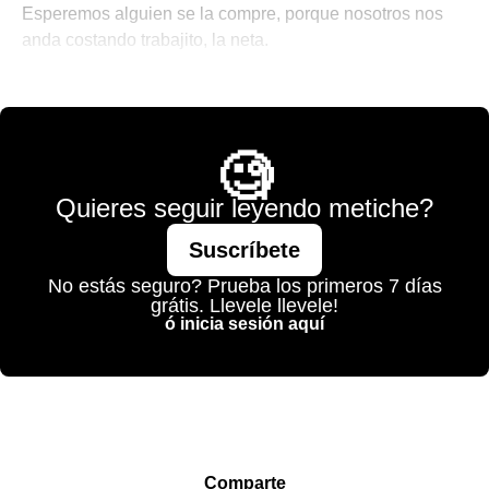
Esperemos alguien se la compre, porque nosotros nos
anda costando trabajito, la neta.
💫 México Mágico
🧐
Quieres seguir leyendo metiche?
Suscríbete
No estás seguro? Prueba los primeros 7 días
grátis. Llevele llevele!
ó inicia sesión aquí
Comparte