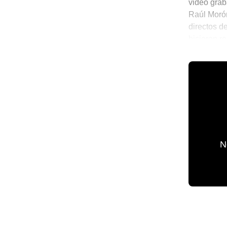
video grab
Raúl Morón
directos d
hicieron r
mucho para
💫 México 
N