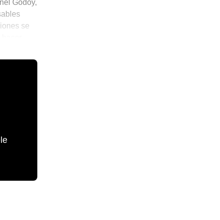
nel Godoy,
sables
ciones se
o hacer
?
le