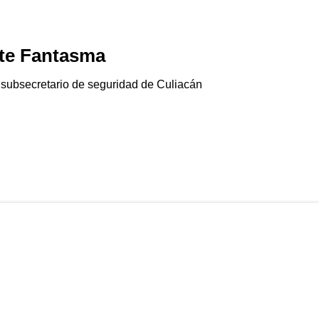
te Fantasma
Jala-pánico
06/08/2026
 subsecretario de seguridad de Culiacán
El chile jalapeño e
Gringolandia…