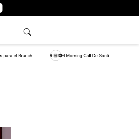
as para el Brunch
El Morning Call De Santi
👨🏻‍💻