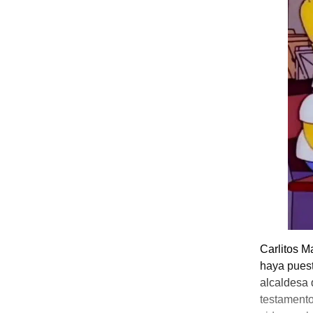
Carlitos M
haya puest
alcaldesa 
testamento