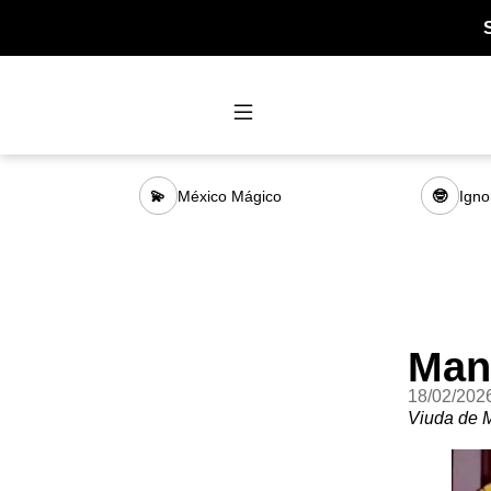
México Mágico
Igno
💫
🤓
Man
18/02/202
Viuda de 