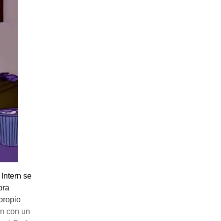
Intern se
ora
propio
án con un