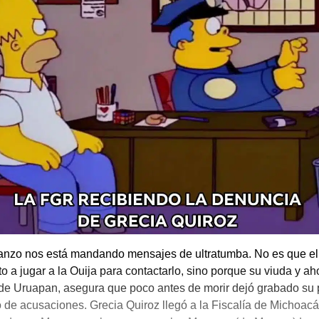
anzo nos está mandando mensajes de ultratumba. No es que el 
o a jugar a la Ouija para contactarlo, sino porque su viuda y ah
de Uruapan, asegura que poco antes de morir dejó grabado su 
 de acusaciones. Grecia Quiroz llegó a la Fiscalía de Michoac