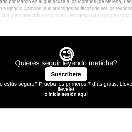
ado por Manzo en el que acusa a los Morenos (de Morena) Leo
 e Ignacio Campos (sus enemigos políticos) de ser los respon
e cualquier atentado en su contra. Por desgracia, sus preocupa
ealidad y la viuda está enojadísima acusando a la Fiscalía de n
 avanzar en la investigación… por qué esto no nos sorprende
Mágico
🧐
Quieres seguir leyendo metiche?
Suscríbete
o estás seguro? Prueba los primeros 7 días grátis. Lleve
llevele!
ó inicia sesión aquí