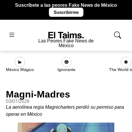
Suscríbete a las peores Fake News de México
Suscribirme
Las Peores Fake News de
México
💫
🤓
🌐
México Mágico
Ignorante
The World i
Magni-Madres
03/07/2026
La aerolínea regia Magnicharters perdió su permiso para
operar en México