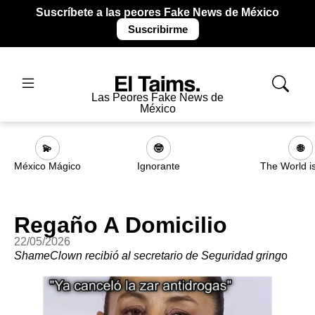
Suscríbete a las peores Fake News de México
Suscribirme
Las Peores Fake News de
México
💫
🤓
🌐
México Mágico
Ignorante
The World i
Regaño A Domicilio
22/05/2026
ShameClown recibió al secretario de Seguridad gring
o