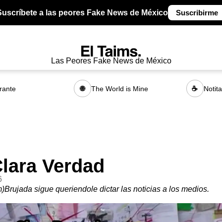
Suscríbete a las peores Fake News de México
Suscribirme
Las Peores Fake News de México
rante
The World is Mine
Notit
🌐
☕
Clara Verdad
6
m)Brujada sigue queriendole dictar las noticias a los medios.