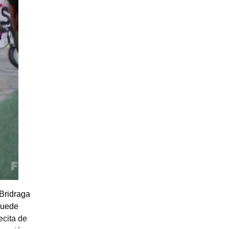
 Bridraga
puede
ecita de