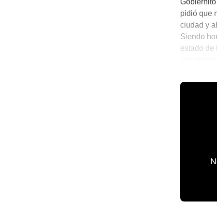
Gobiernito
pidió que 
ciudad y a
Siendo hon
estado de 
sea el mej
consejos d
💫 México 
N