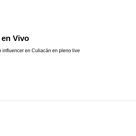
 en Vivo
Transpa-apa
05/08/2026
 influencer en Culiacán en pleno live
La SheinBrown firmó
supuestamente blind