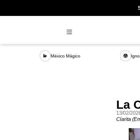
México Mágico
Igno
💫
🤓
La 
13/02/202
Clarita (E