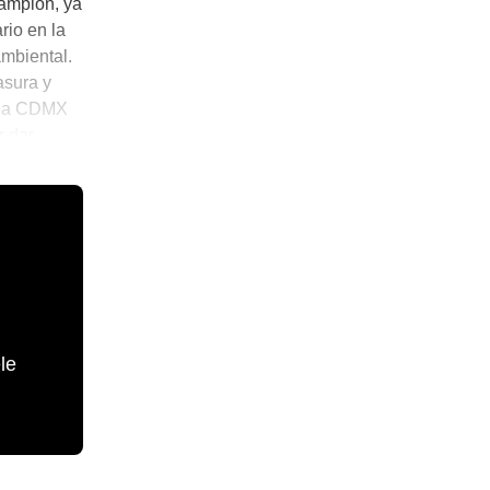
rampión, ya
rio en la
ambiental.
asura y
n la CDMX
r dar
le