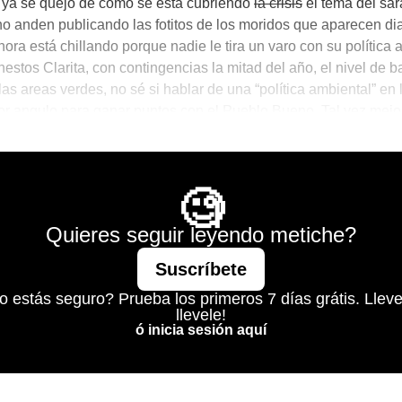
 ya se quejó de cómo se está cubriendo
la crisis
el tema del sa
no anden publicando las fotitos de los moridos que aparecen dia
hora está chillando porque nadie le tira un varo con su política 
estos Clarita, con contingencias la mitad del año, el nivel de b
las areas verdes, no sé si hablar de una “política ambiental” e
or angulo para ganar puntos con el Pueblo Bueno. Tal vez mejo
e bellez… olvidalo.
Mágico
🧐
Quieres seguir leyendo metiche?
Suscríbete
o estás seguro? Prueba los primeros 7 días grátis. Lleve
llevele!
ó inicia sesión aquí