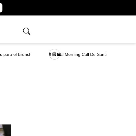
as para el Brunch
El Morning Call De Santi
👨🏻‍💻