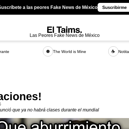
Suscríbete a las peores Fake News de México
Suscribirme
Las Peores Fake News de México
rante
The World is Mine
Notit
🌐
☕
aciones!
6
nció que ya no habrá clases durante el mundial