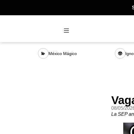
México Mágico
Igno
💫
🤓
Vag
08/05/202
La SEP anu