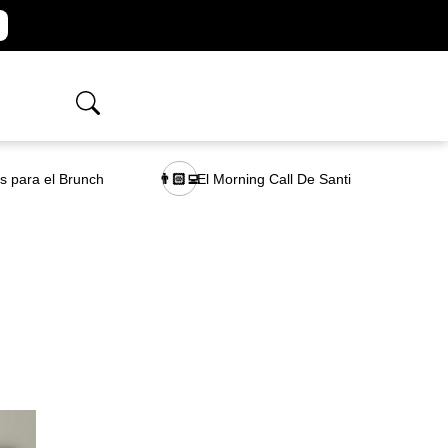
as para el Brunch
El Morning Call De Santi
👨🏻‍💻