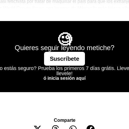
si fetichista por tratar de maquillar el país para que los extran
a World Cup se lleven una imagen de México lo más lejana a la
Mágico
🧐
Quieres seguir leyendo metiche?
Suscríbete
o estás seguro? Prueba los primeros 7 días grátis. Lleve
llevele!
ó inicia sesión aquí
Comparte