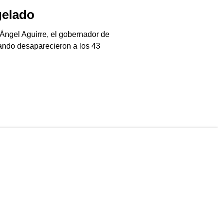
elado
Jala-pánico
06/08/2026
Ángel Aguirre, el gobernador de
El chile jalapeño e
ando desaparecieron a los 43
Gringolandia…