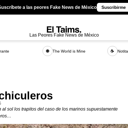
Suscríbete a las peores Fake News de México
Suscribirme
Las Peores Fake News de México
rante
The World is Mine
Notit
🌐
☕
chiculeros
6
n al sol los trapitos del caso de los marinos supuestamente
eros…