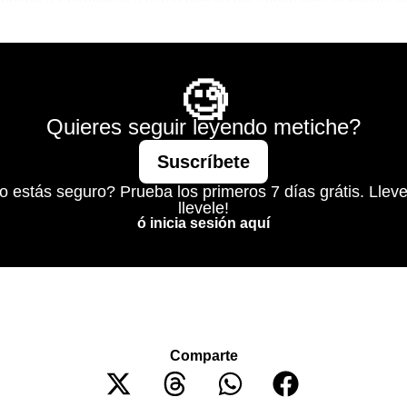
yudarle a ShameBee a echar debajo del tapete toda la basura 
 salga.
Mágico
🧐
Quieres seguir leyendo metiche?
Suscríbete
o estás seguro? Prueba los primeros 7 días grátis. Lleve
llevele!
ó inicia sesión aquí
Comparte