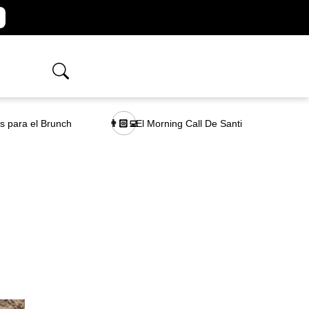
as para el Brunch
El Morning Call De Santi
👨🏻‍💻