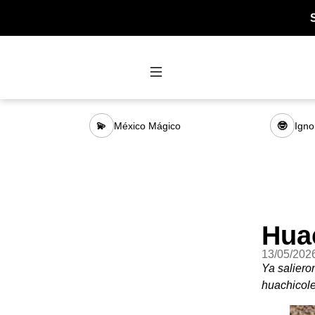
México Mágico
Igno
💫
🤓
Hua
13/05/202
Ya saliero
huachicol