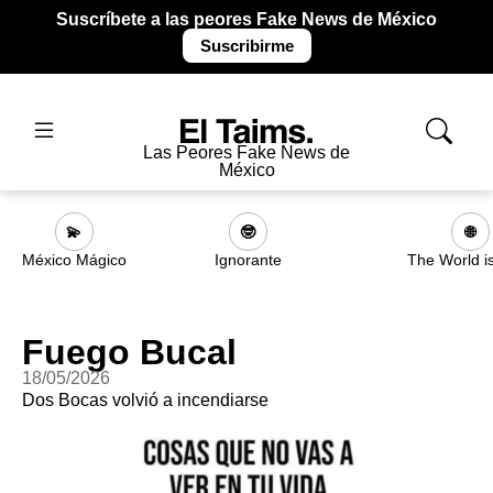
Suscríbete a las peores Fake News de México
Suscribirme
Las Peores Fake News de
México
💫
🤓
🌐
México Mágico
Ignorante
The World i
Fuego Bucal
18/05/2026
Dos Bocas volvió a incendiarse