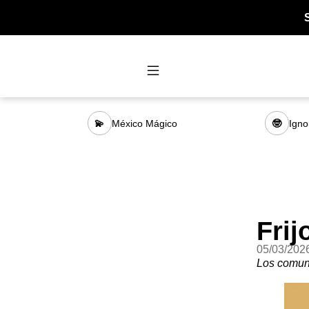
México Mágico
Igno
💫
🤓
Fri
05/03/202
Los comun