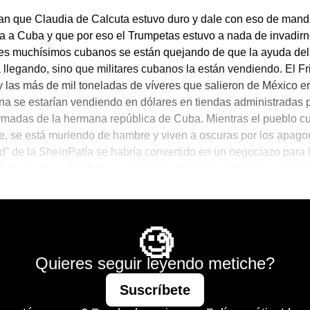
n que Claudia de Calcuta estuvo duro y dale con eso de man
a a Cuba y que por eso el Trumpetas estuvo a nada de invadir
es muchísimos cubanos se están quejando de que la ayuda del
á llegando, sino que militares cubanos la están vendiendo. El Fri
y las más de mil toneladas de víveres que salieron de México e
a se estarían vendiendo en dólares en tiendas administradas p
madas de la hermana república de Cuba. Mientras el pueblo c
te, se está muriendo de hambre y viven a oscuras por los apago
ad” de la SheinPatía se habría convertido en un negociazo para 
 Cubana. No cabe duda que el comunismo es el sistema econó
ara que los inteligentes se vuelvan millonarios.
Mágico
🧐
Quieres seguir leyendo metiche?
Suscríbete