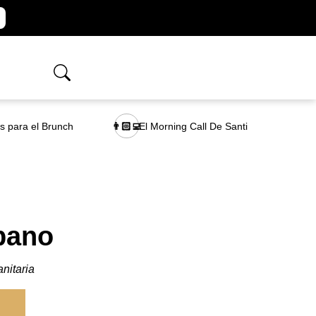
as para el Brunch
El Morning Call De Santi
👨🏻‍💻
bano
nitaria