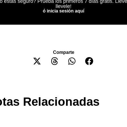
o estás seguro? Prueba los primeros 7 días grátis. Lleve
llevele!
ó inicia sesión aquí
Comparte
tas Relacionadas