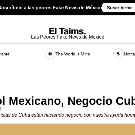
Suscríbete a las peores Fake News de México
Suscribirme
Las Peores Fake News de México
rante
The World is Mine
Notit
🌐
☕
jol Mexicano, Negocio Cu
6
istas de Cuba están haciendo negocio con nuestra ayuda huma