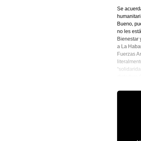
Se acuerda
humanitari
Bueno, pu
no les est
Bienestar 
a La Haban
Fuerzas Ar
literalmen
“solidarid
dictadura
perfecto p
💫 México 