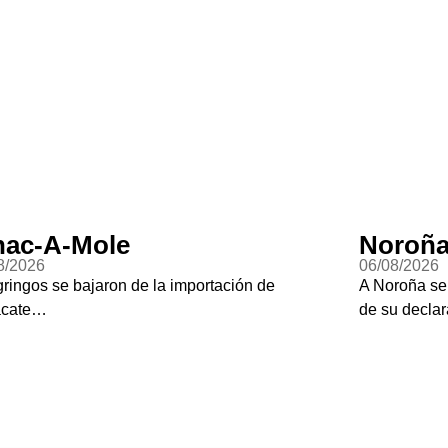
ac-A-Mole
Noroña
8/2026
06/08/2026
gringos se bajaron de la importación de
A Noroña se
acate…
de su declar