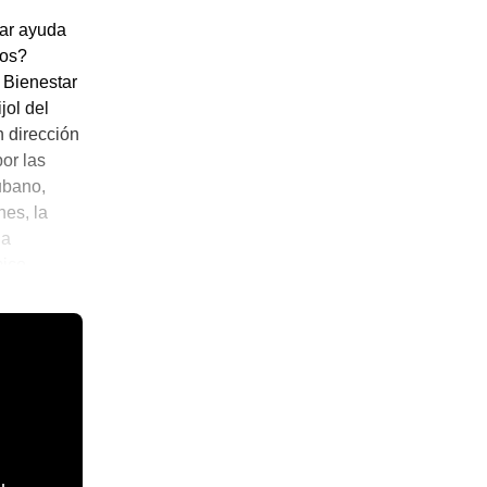
dar ayuda
nos?
 Bienestar
jol del
n dirección
or las
ubano,
nes, la
la
mico