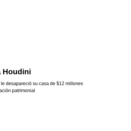
 Houdini
ThéJNG
06/08/2026
 le desapareció su casa de $12 millones
Agarraron a una cél
ación patrimonial
Generation Club en 