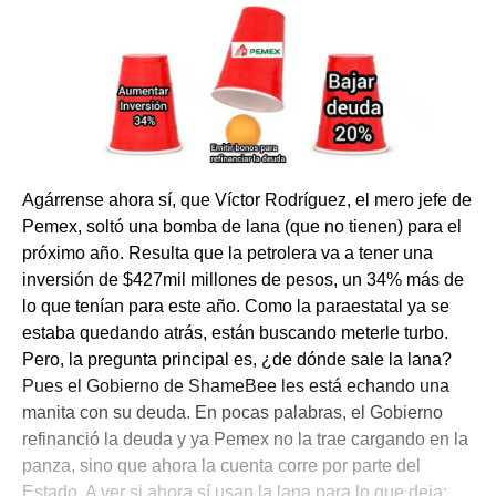
Agárrense ahora sí, que Víctor Rodríguez, el mero jefe de
Pemex, soltó una bomba de lana (que no tienen) para el
próximo año. Resulta que la petrolera va a tener una
inversión de $427mil millones de pesos, un 34% más de
lo que tenían para este año. Como la paraestatal ya se
estaba quedando atrás, están buscando meterle turbo.
Pero, la pregunta principal es, ¿de dónde sale la lana?
Pues el Gobierno de ShameBee les está echando una
manita con su deuda. En pocas palabras, el Gobierno
refinanció la deuda y ya Pemex no la trae cargando en la
panza, sino que ahora la cuenta corre por parte del
Estado. A ver si ahora sí usan la lana para lo que deja: